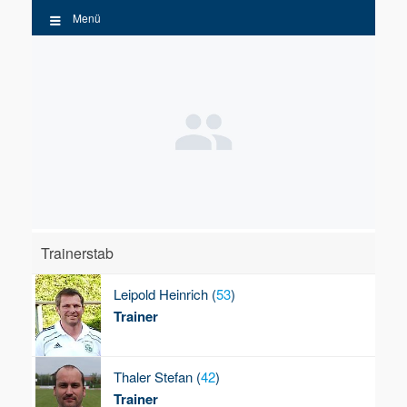
Zum
Menü
Inhalt
springen
Trainerstab
Leipold
Heinrich (
53
)
Trainer
Thaler
Stefan (
42
)
Trainer