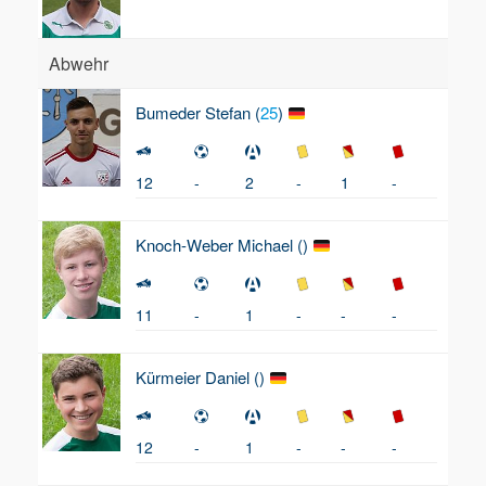
Abwehr
Bumeder
Stefan (
25
)
12
-
2
-
1
-
Knoch-Weber
Michael (
)
11
-
1
-
-
-
Kürmeier
Daniel (
)
12
-
1
-
-
-