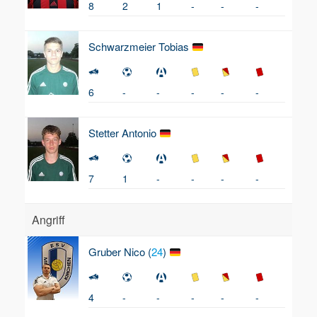
8
2
1
-
-
-
Schwarzmeier
Tobias
6
-
-
-
-
-
Stetter
Antonio
7
1
-
-
-
-
Angriff
Gruber
Nico (
24
)
4
-
-
-
-
-