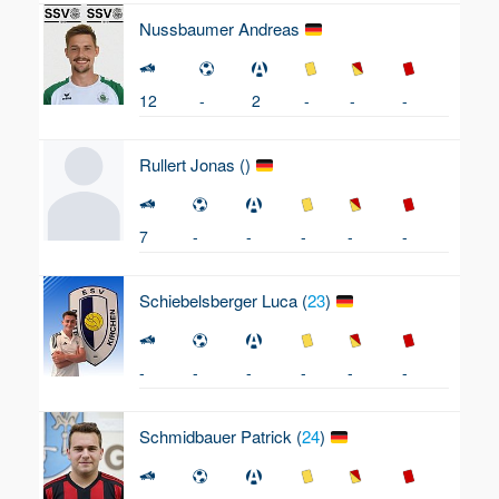
Nussbaumer
Andreas
12
-
2
-
-
-
Rullert
Jonas (
)
7
-
-
-
-
-
Schiebelsberger
Luca (
23
)
-
-
-
-
-
-
Schmidbauer
Patrick (
24
)