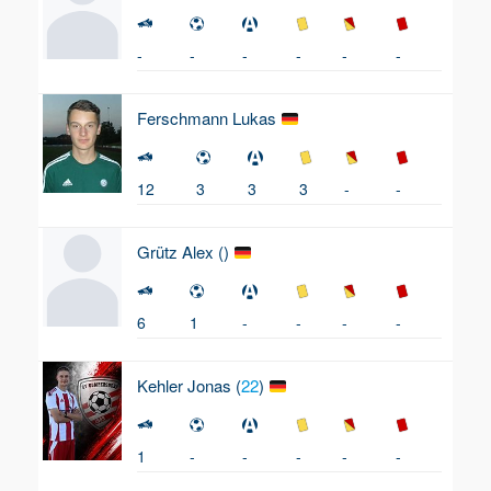
-
-
-
-
-
-
Ferschmann
Lukas
12
3
3
3
-
-
Grütz
Alex (
)
6
1
-
-
-
-
Kehler
Jonas (
22
)
1
-
-
-
-
-