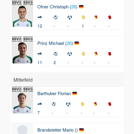
Ofner
Christoph (
26
)
12
-
-
1
-
-
Prinz
Michael (
26
)
11
2
-
-
-
-
Mittelfeld
Barthuber
Florian
7
-
-
-
-
-
Brandstetter
Mario (
)