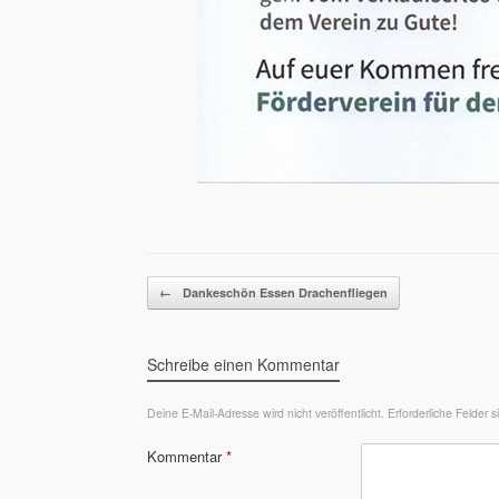
Beitragsnavigation
←
Dankeschön Essen Drachenfliegen
Schreibe einen Kommentar
Deine E-Mail-Adresse wird nicht veröffentlicht.
Erforderliche Felder 
Kommentar
*