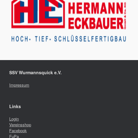
SSV Wurmannsquick e.V.
Impressum
Links
Login
Vereinsshop
Facebook
FuPa