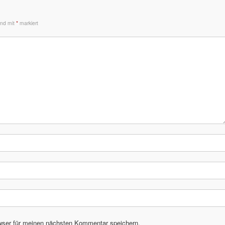
sind mit
*
markiert
wser für meinen nächsten Kommentar speichern.