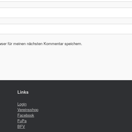
wser für meinen nächsten Kommentar speichern.
Links
Login
Vereinsshop
Facebook
FuPa
BFV