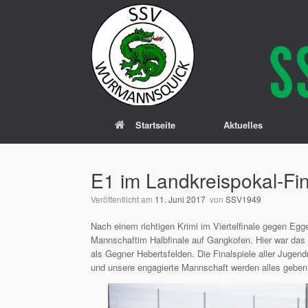
Zum
Inhalt
springen
Startseite
Aktuelles
E1 im Landkreispokal-Fi
Veröffentlicht am
11. Juni 2017
von
SSV1949
Nach einem richtigen Krimi im Viertelfinale gegen Egge
Mannschaft
im Halbfinale auf Gangkofen. Hier war das 
als Gegner Hebertsfelden. Die Finalspiele aller Jugend
und unsere engagierte Mannschaft werden alles geben