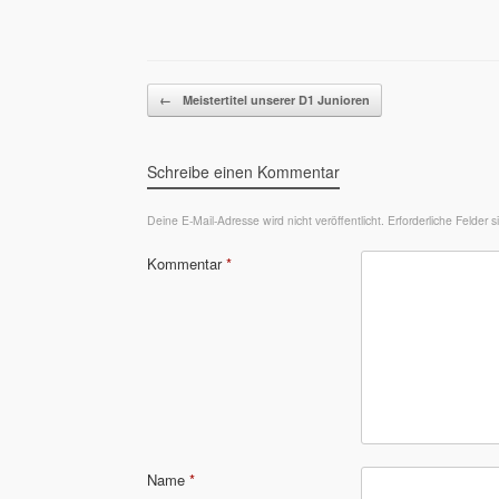
Beitragsnavigation
←
Meistertitel unserer D1 Junioren
Schreibe einen Kommentar
Deine E-Mail-Adresse wird nicht veröffentlicht.
Erforderliche Felder 
Kommentar
*
Name
*