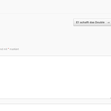
E1 schafft das Double
→
sind mit
*
markiert