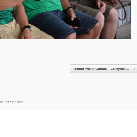
United World Games – Volleyball…
→
sind mit
*
markiert