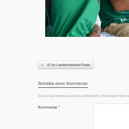
Beitragsnavigation
←
E1 im Landkreispokal-Finale
Schreibe einen Kommentar
Deine E-Mail-Adresse wird nicht veröffentlicht.
Erforderliche Felder 
Kommentar
*