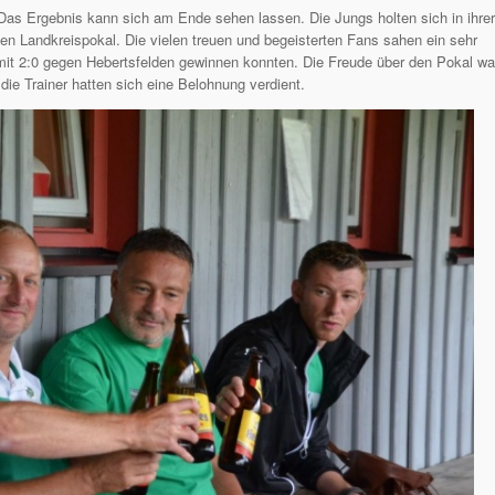
 Das Ergebnis kann sich am Ende sehen lassen. Die Jungs holten sich in ihrer
 Landkreispokal. Die vielen treuen und begeisterten Fans sahen ein sehr
mit 2:0 gegen Hebertsfelden gewinnen konnten. Die Freude über den Pokal wa
die Trainer hatten sich eine Belohnung verdient.