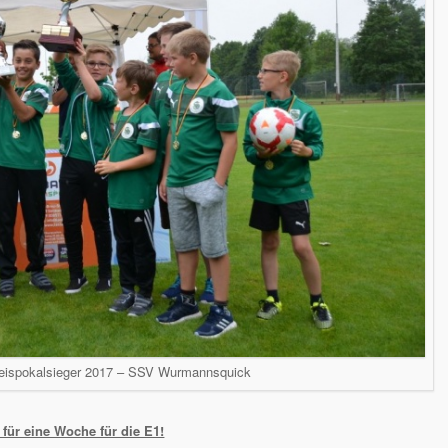
reispokalsieger 2017 – SSV Wurmannsquick
für eine Woche für die E1!